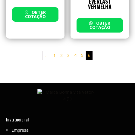
EVERLAST
VERMELHA
OBTER
COTAÇÃO
OBTER
COTAÇÃO
←
1
2
3
4
5
6
Institucional
Empresa