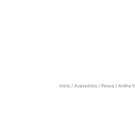
Home
Empresa
Produtos
Contato
Início
/
Acessórios
/
Pesos
/ Anilha 